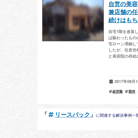
自営の美容
兼店舗の任
続けはもち
自宅1階を改装
は賑わったもの
宅ローン滞納し
したが、任意売
と美容院の存続
2017年08
経営難
競売
「
リースバック
」
に関連する解決事例一