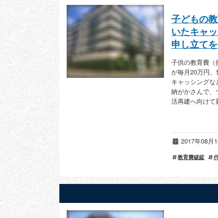
子どもの教
いたキャッ
申し立てを
子供の教育費（
が毎月20万円
キャッシングな
納がかさんで、
活再建へ向けて
2017年08
教育費破綻