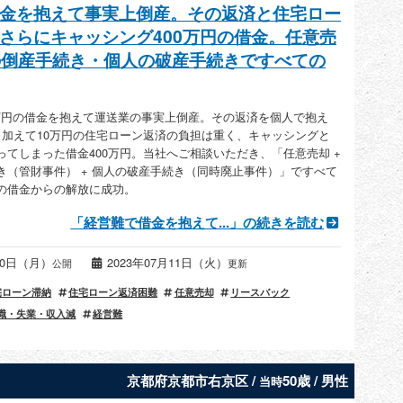
金を抱えて事実上倒産。その返済と住宅ロー
さらにキャッシング400万円の借金。任意売
社の倒産手続き・個人の破産手続きですべての
00万円の借金を抱えて運送業の事実上倒産。その返済を個人で抱え
。加えて10万円の住宅ローン返済の負担は重く、キャッシングと
ってしまった借金400万円。当社へご相談いただき、「任意売却 +
き（管財事件） + 個人の破産手続き（同時廃止事件）」ですべて
の借金からの解放に成功。
「経営難で借金を抱えて...」の続きを読む
月30日（月）
2023年07月11日（火）
公開
更新
宅ローン滞納
住宅ローン返済困難
任意売却
リースバック
職・失業・収入減
経営難
京都府京都市右京区 /
50歳 / 男性
当時