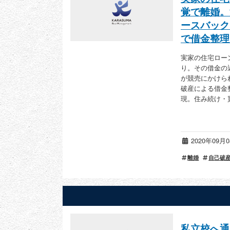
覚で離婚。
ースバック
で借金整理
実家の住宅ロー
り。その借金の
が競売にかけら
破産による借金
現。住み続け・
2020年09
離婚
自己破
私立校へ通