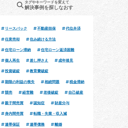
タグやキーワードを変えて
解決事例を探しなおす
リースバック
不動産担保
代位弁済
任意売却
住み続ける方法
住宅ローン滞納
住宅ローン返済困難
個人再生
差し押さえ
成年後見
投資破綻
教育費破綻
期限の利益の喪失
相続問題
税金滞納
競売
経営難
老後破綻
自己破産
親子間売買
認知症
財産分与
身内間売買
転職・失業・収入減
連帯保証
連帯債務
離婚