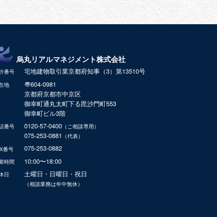
烏丸リアルマネジメント株式会社
宅地建物取引業
京都府知事（3）第13510号
許番号
〠
604-0981
在地
京都府
京都市中京区
御幸町通丸太町下る毘沙門町553
御幸町ビル3階
0120-57-0400
（ご相談専用）
話番号
075-253-0881
（代表）
075-253-0882
AX番号
10:00
〜
18:00
業時間
土曜日・日曜日・祝日
休日
（相談業務は年中無休）