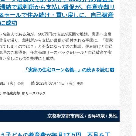
滞納で裁判所から支払い督促が。任意売却リ
&セールで住み続け・買い戻しに、自己破産
に成功
ン名義人である弟が、500万円の借金が原因で離婚、実家へ出戻
返済が滞り、裁判所から支払い督促が送付される事態に。「実家
れてしまうのでは？」と不安になってのご相談。住み続けと自己
整理のご希望を、任意売却リースバック&セールと自己破産で実
買い戻しにも借金整理にも成功。
「実家の住宅ローン名義...」の続きを読む
月08日（火）
2023年07月11日（火）
公開
更新
産
任意売却
リースバック
京都府京都市南区 /
49歳 / 男性
当時
う子どもの教育費が毎月17万円、不足を工