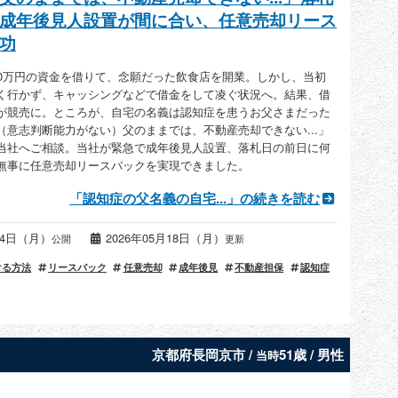
成年後見人設置が間に合い、任意売却リース
功
00万円の資金を借りて、念願だった飲食店を開業。しかし、当初
く行かず、キャッシングなどで借金をして凌ぐ状況へ。結果、借
が競売に。ところが、自宅の名義は認知症を患うお父さまだった
（意志判断能力がない）父のままでは、不動産売却できない...」
当社へご相談。当社が緊急で成年後見人設置、落札日の前日に何
無事に任意売却リースバックを実現できました。
「認知症の父名義の自宅...」の続きを読む
月14日（月）
2026年05月18日（月）
公開
更新
ける方法
リースバック
任意売却
成年後見
不動産担保
認知症
京都府長岡京市 /
51歳 / 男性
当時