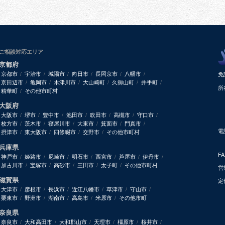
ご相談対応エリア
京都府
京都市
宇治市
城陽市
向日市
長岡京市
八幡市
免
京田辺市
亀岡市
木津川市
大山崎町
久御山町
井手町
所
精華町
その他市町村
大阪府
大阪市
堺市
豊中市
池田市
吹田市
高槻市
守口市
枚方市
茨木市
寝屋川市
大東市
箕面市
門真市
電
摂津市
東大阪市
四條畷市
交野市
その他市町村
兵庫県
F
神戸市
姫路市
尼崎市
明石市
西宮市
芦屋市
伊丹市
加古川市
宝塚市
高砂市
三田市
太子町
その他市町村
営
滋賀県
定
大津市
彦根市
長浜市
近江八幡市
草津市
守山市
栗東市
野洲市
湖南市
高島市
米原市
その他市町
奈良県
奈良市
大和高田市
大和郡山市
天理市
橿原市
桜井市