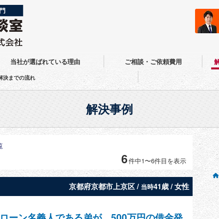
当社が選ばれている理由
ご相談・ご依頼費用
解決までの流れ
解決事例
覧
6
件中1〜6件目を表示
京都府京都市上京区 /
41歳 / 女性
当時
ローン名義人である弟が、500万円の借金発