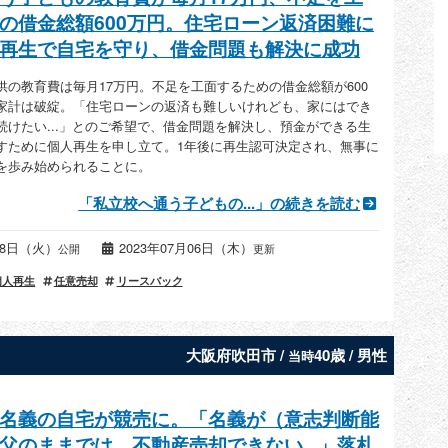
の借金総額600万円。住宅ローン返済困難に
再生で自宅を守り、借金問題も解決に成功
供の教育費は毎月17万円。不足を工面するための借金総額が600
家計は破綻。「住宅ローンの返済も難しいけれども、家にはでき
続けたい...」とのご希望で、借金問題を解決し、預金ができる生
すために個人再生を申し立て。1年後に再生認可決定され、無事に
を歩み始められることに。
「私立校へ通う子どもの...」の続きを読む
月08日（火）
2023年07月06日（木）
公開
更新
個人再生
任意売却
リースバック
大阪府吹田市 /
40歳 / 男性
当時
名義の自宅が競売に。「名義が（意志判断能
父のままでは、不動産売却できない...」落札