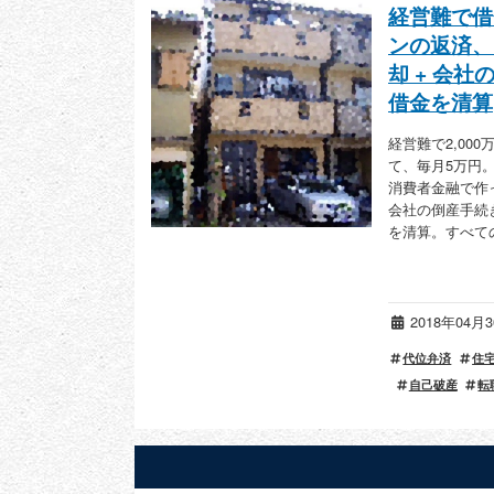
経営難で借
ンの返済、
却 + 会
借金を清算
経営難で2,0
て、毎月5万円
消費者金融で作
会社の倒産手続
を清算。すべて
2018年04
代位弁済
住
自己破産
転