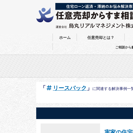
ホーム
任意売却とは？
ご相談から
「
リースバック
」
に関連する解決事例一
実家の住宅