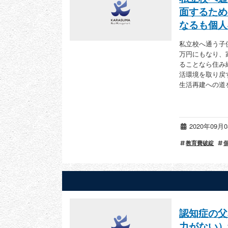
面するため
なるも個人
私立校へ通う子
万円にもなり、
ることなら住み
活環境を取り戻
生活再建への道
2020年09
教育費破綻
認知症の父
力がない）