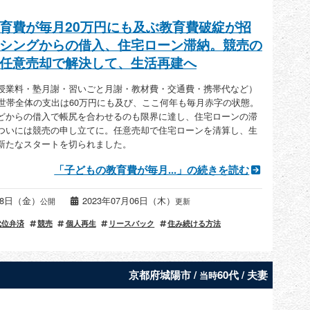
育費が毎月20万円にも及ぶ教育費破綻が招
シングからの借入、住宅ローン滞納。競売の
任意売却で解決して、生活再建へ
授業料・塾月謝・習いごと月謝・教材費・交通費・携帯代など）
。世帯全体の支出は60万円にも及び、ここ何年も毎月赤字の状態。
どからの借入で帳尻を合わせるのも限界に達し、住宅ローンの滞
ついには競売の申し立てに。任意売却で住宅ローンを清算し、生
新たなスタートを切られました。
「子どもの教育費が毎月...」の続きを読む
月18日（金）
2023年07月06日（木）
公開
更新
代位弁済
競売
個人再生
リースバック
住み続ける方法
京都府城陽市 /
60代 / 夫妻
当時