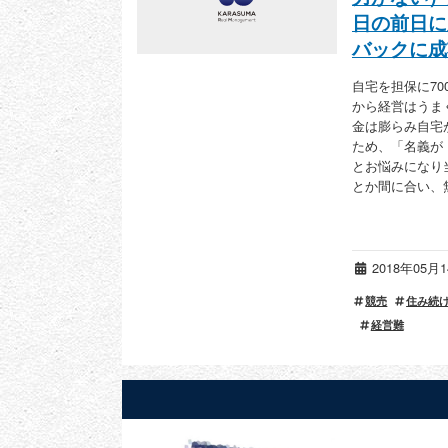
日の前日に
バックに成
自宅を担保に7
から経営はうま
金は膨らみ自宅
ため、「名義が
とお悩みになり
とか間に合い、
2018年05
競売
住み続
経営難