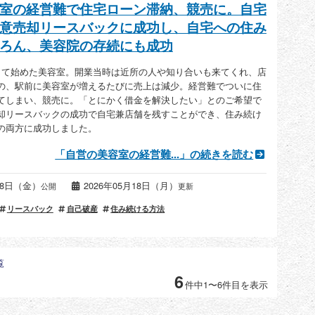
室の経営難で住宅ローン滞納、競売に。自宅
意売却リースバックに成功し、自宅への住み
ろん、美容院の存続にも成功
して始めた美容室。開業当時は近所の人や知り合いも来てくれ、店
の、駅前に美容室が増えるたびに売上は減少。経営難でついに住
てしまい、競売に。「とにかく借金を解決したい」とのご希望で
却リースバックの成功で自宅兼店舗を残すことができ、住み続け
の両方に成功しました。
「自営の美容室の経営難...」の続きを読む
月18日（金）
2026年05月18日（月）
公開
更新
リースバック
自己破産
住み続ける方法
覧
6
件中1〜6件目を表示