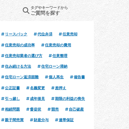
タグやキーワードから
ご質問を探す
リースバック
代位弁済
任意売却
任意売却の成功率
任意売却の費用
任意売却業者の選び方
任意整理
住み続ける方法
住宅ローン滞納
住宅ローン返済困難
個人再生
催告書
公正証書
名義変更
差押え
引っ越し
成年後見
期限の利益の喪失
相続問題
督促状
競売
自己破産
親子間売買
財産分与
連帯保証