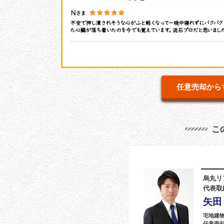
任意売却から
こ
烏丸リ
代表取
矢田
宅地建
任意売