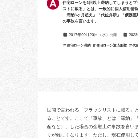
住宅ローンを3回以上滞納してしまうとブ
ストに載る」とは、一般的に個人信用情
「滞納3ヶ月超え」「代位弁済」「債務整
の事故を言います。
2017年09月20日（水）
202
公開
住宅ローン滞納
住宅ローン返済困難
代
世間で言われる「ブラックリストに載る」
ることです。ここで「事故」とは「滞納」
産など）」した場合の金融上の事故を言い
りが難しくなります。ただし、現在使用し