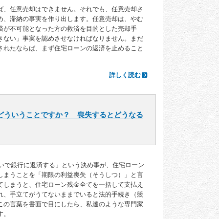
ば、任意売却はできません。それでも、任意売却さ
め、滞納の事実を作り出します。任意売却は、やむ
済が不可能となった方の救済を目的とした売却手
きない」事実を認めさせなければなりません。まだ
されたならば、まず住宅ローンの返済を止めること
詳しく読む
どういうことですか？ 喪失するとどうなる
回）払いで銀行に返済する」という決め事が、住宅ローン
しまうことを「期限の利益喪失（そうしつ）」と言
てしまうと、住宅ローン残金全てを一括して支払え
れ、手立てがうてないままでいると法的手続き（競
この言葉を書面で目にしたら、私達のような専門家
す。